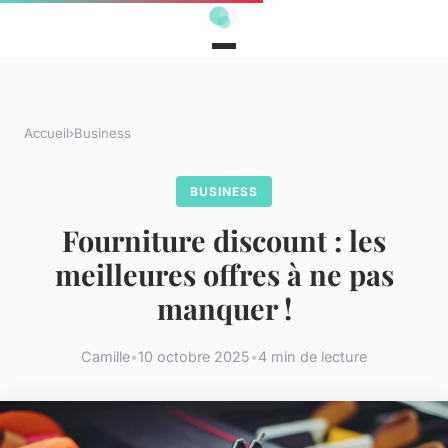
Accueil
›
Business
BUSINESS
Fourniture discount : les
meilleures offres à ne pas
manquer !
Camille
•
10 octobre 2025
•
4 min de lecture