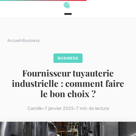
Accueil
›
Business
BUSINESS
Fournisseur tuyauterie
industrielle : comment faire
le bon choix ?
Camille
•
7 janvier 2025
•
7 min de lecture