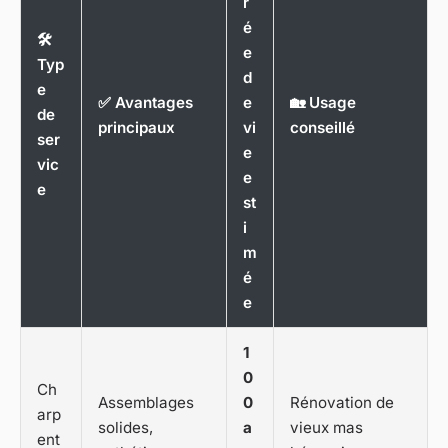
r
é
🛠️
e
Typ
d
e
✅ Avantages
e
🏡 Usage
de
principaux
vi
conseillé
ser
e
vic
e
e
st
i
m
é
e
1
0
Ch
Assemblages
0
Rénovation de
arp
solides,
a
vieux mas
ent