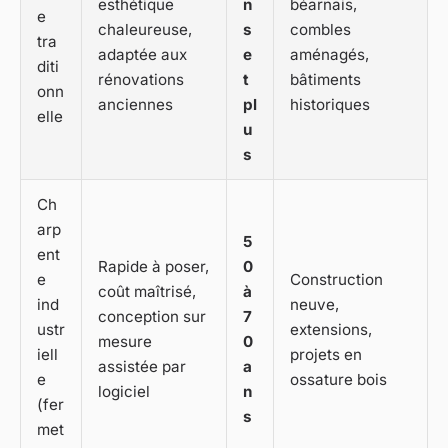
esthétique
n
béarnais,
e
chaleureuse,
s
combles
tra
adaptée aux
e
aménagés,
diti
rénovations
t
bâtiments
onn
anciennes
pl
historiques
elle
u
s
Ch
arp
5
ent
Rapide à poser,
0
e
Construction
coût maîtrisé,
à
ind
neuve,
conception sur
7
ustr
extensions,
mesure
0
iell
projets en
assistée par
a
e
ossature bois
logiciel
n
(fer
s
met