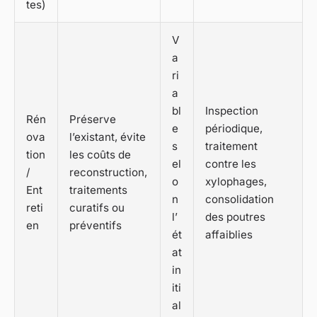
tes)
V
a
ri
a
bl
Inspection
Rén
Préserve
e
périodique,
ova
l’existant, évite
s
traitement
tion
les coûts de
el
contre les
/
reconstruction,
o
xylophages,
Ent
traitements
n
consolidation
reti
curatifs ou
l’
des poutres
en
préventifs
ét
affaiblies
at
in
iti
al