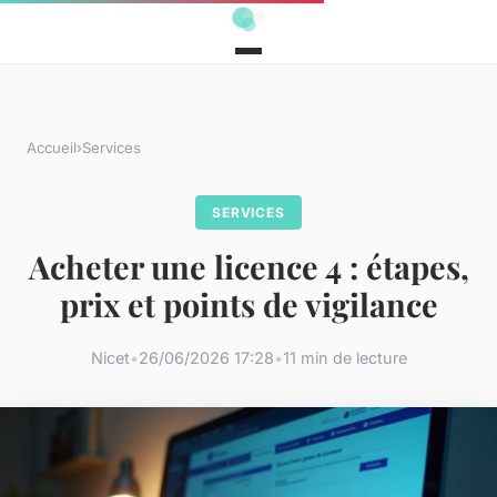
Accueil
›
Services
SERVICES
Acheter une licence 4 : étapes,
prix et points de vigilance
Nicet
•
26/06/2026 17:28
•
11 min de lecture