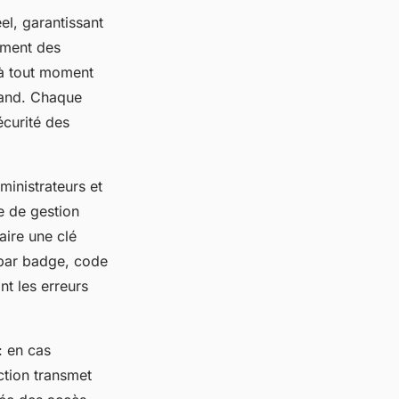
el, garantissant
rement des
 à tout moment
uand. Chaque
écurité des
ministrateurs et
e de gestion
aire une clé
 par badge, code
nt les erreurs
: en cas
action transmet