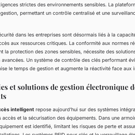
igences strictes des environnements sensibles. La plateform
 gestion, permettant un contrôle centralisé et une surveilla
curité dans les entreprises sont désormais liés à la capacit
accès aux ressources critiques. La conformité aux normes ré
t la protection des zones sensibles, nécessite des solution
n avancées. Un système de contrôle des clés performant évi
mise le temps de gestion et augmente la réactivité face aux i
s et solutions de gestion électronique de
ts
cès intelligent
repose aujourd’hui sur des systèmes intégra
s accès et la sécurisation des équipements. Dans une armoir
uipement est identifié, limitant les risques de perte et ass
tallations. Les systèmes RFID pour clés et le verrouillage él