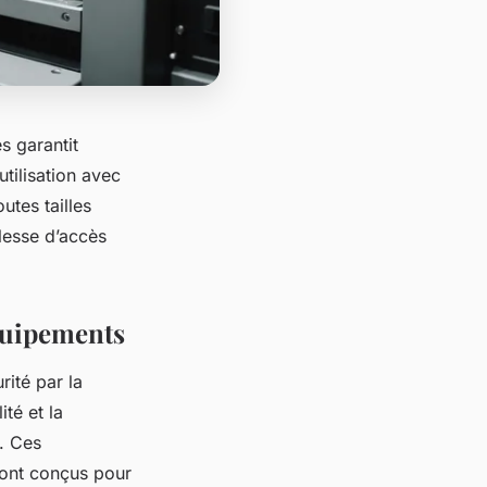
s garantit
utilisation avec
utes tailles
plesse d’accès
équipements
rité par la
té et la
l. Ces
sont conçus pour