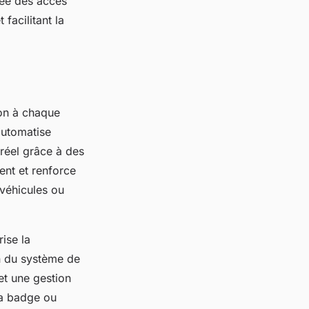
sée des accès
facilitant la
ion à chaque
automatise
s réel grâce à des
ent et renforce
 véhicules ou
ise la
on du système de
met une gestion
via badge ou