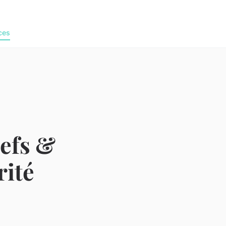
ces
lefs &
rité