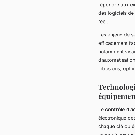
répondre aux ex
des logiciels de
réel.
Les enjeux de sé
efficacement l’
notamment visan
d’automatisatio
intrusions, opti
Technologie
équipemen
Le
contrôle d’ac
électronique de
chaque clé ou éq
sécurisé aux ins