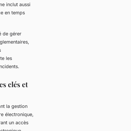
e inclut aussi
nce en temps
é de gérer
glementaires,
s
te les
ncidents.
s clés et
nt la gestion
e électronique,
urant un accès
ectronique