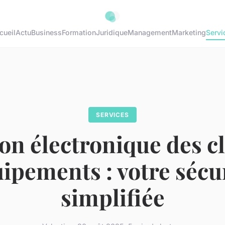
cueil
Actu
Business
Formation
Juridique
Management
Marketing
Servi
SERVICES
on électronique des c
ipements : votre sécu
simplifiée