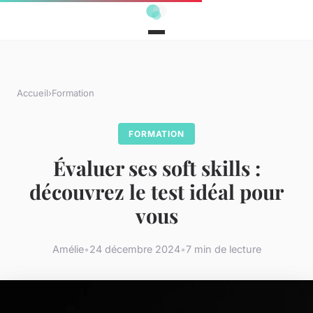
Accueil
›
Formation
FORMATION
Évaluer ses soft skills :
découvrez le test idéal pour
vous
Amélie
•
24 décembre 2024
•
7 min de lecture