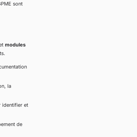
 GPME sont
et
modules
ts.
ocumentation
n, la
dentifier et
ppement de