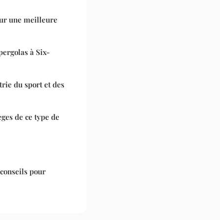
our une meilleure
ergolas à Six-
strie du sport et des
èges de ce type de
 conseils pour