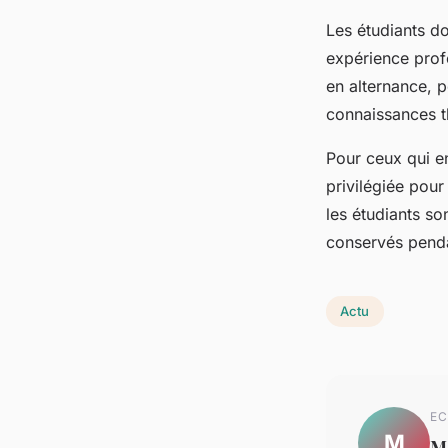
Les étudiants d
expérience profe
en alternance, p
connaissances t
Pour ceux qui e
privilégiée pou
les étudiants so
conservés pendan
Actu
EC
M
M