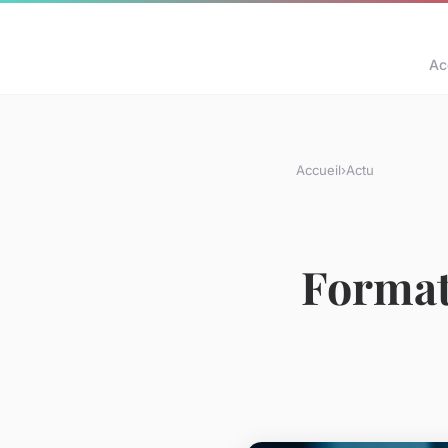
Ac
Accueil
›
Actu
Format