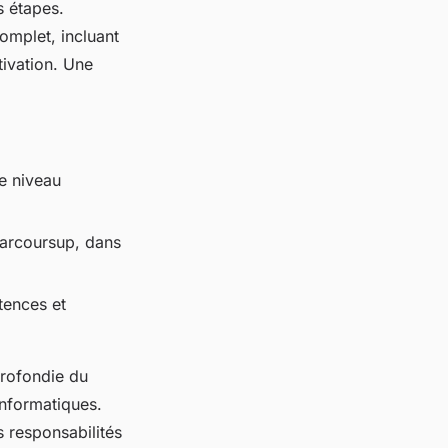
s étapes.
omplet, incluant
tivation. Une
e niveau
Parcoursup, dans
étences et
rofondie du
informatiques.
s responsabilités