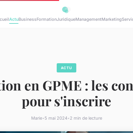
cueil
Actu
Business
Formation
Juridique
Management
Marketing
Servi
ACTU
ion en GPME : les con
pour s'inscrire
Marie
•
5 mai 2024
•
2 min de lecture