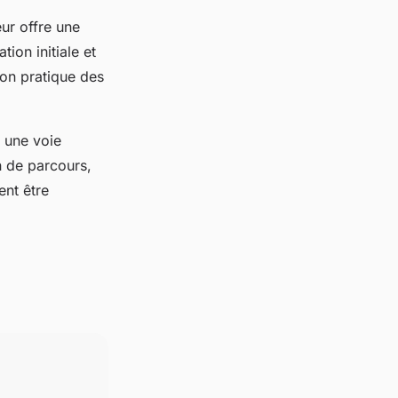
eur offre une
ion initiale et
ion pratique des
 une voie
n de parcours,
ent être